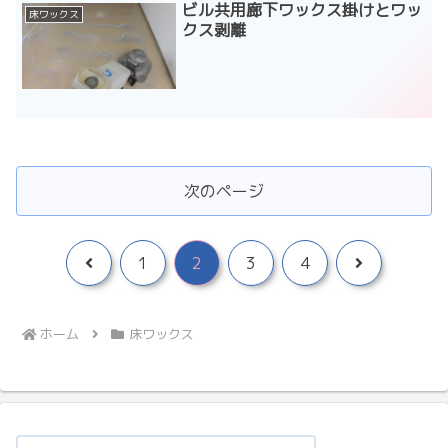
ビル共用廊下ワックス掛けとワッ
床ワックス
クス剥離
次のページ
前
次
1
2
3
4
へ
へ
ホーム
床ワックス