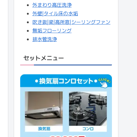
外まわり高圧洗浄
外壁|タイル床の水垢
吹き抜|梁|高所窓|シーリングファン
無垢フローリング
排水管洗浄
セットメニュー