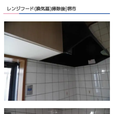
レンジフード(換気扇)掃除後|堺市