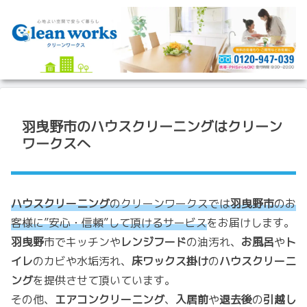
羽曳野市のハウスクリーニングはクリーン
ワークスへ
ハウスクリーニング
のクリーンワークスでは
羽曳野市
のお
客様に”安心・信頼”して頂けるサービス
をお届けします。
羽曳野
市でキッチンや
レンジフード
の油汚れ、
お風呂
や
ト
イレ
のカビや水垢汚れ、
床ワックス掛け
の
ハウスクリーニ
ング
を提供させて頂いています。
その他、
エアコンクリーニング
、
入居前
や
退去後
の
引越し