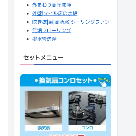
外まわり高圧洗浄
外壁|タイル床の水垢
吹き抜|梁|高所窓|シーリングファン
無垢フローリング
排水管洗浄
セットメニュー