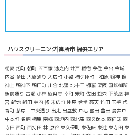
ハウスクリーニング|御所市 提供エリア
朝妻 旭町 朝町 五百家 池之内 井戸 稲宿 今住 今出 今城
内谷 多田 大橋通り 大広町 小殿 柿ケ坪町 柏原 鴨神 鴨
神上 鴨神下 鴨口町 川合 北窪 北十三 櫛羅 栗阪 国鉄御所
駅前通り 古瀬 小林 極楽寺 幸町 栄町 佐田 蛇穴 下茶屋 神
宮 新地 新田 寺内 條 末広町 関屋 僧堂 高天 竹田 玉手 代
官町 茅原 中央通り 出走 出屋敷 戸毛 冨田 豊田 鳥井戸
中本町 名柄 楢原 南郷 西垣内 西北窪 西久保本 西佐味 西
寺田 西町 西持田 林 原谷 東久保町 東佐味 東辻 東寺田 東