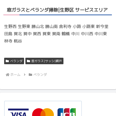
窓ガラスとベランダ掃除|生野区 サービスエリア
生野西 生野東 勝山北 勝山南 舎利寺 小路 小路東 新今里
田島 巽北 巽中 巽西 巽東 巽南 鶴橋 中川 中川西 中川東
林寺 桃谷
ベランダ
窓ガラス|サッシ|網戸
ホーム
ベランダ